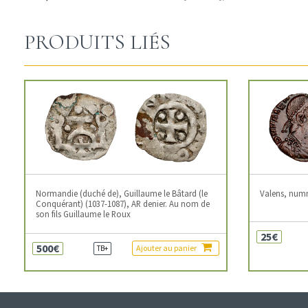
PRODUITS LIÉS
Normandie (duché de), Guillaume le Bâtard (le
Valens, num
Conquérant) (1037-1087), AR denier. Au nom de
son fils Guillaume le Roux
25€
500€
Ajouter au panier
TB+