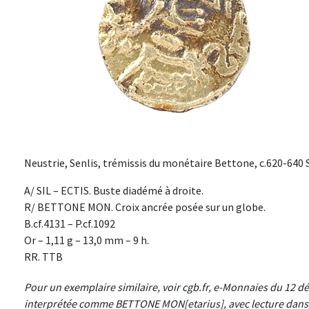
Neustrie, Senlis, trémissis du monétaire Bettone, c.620-640 S
A/ SIL – ECTIS. Buste diadémé à droite.
R/ BETTONE MON. Croix ancrée posée sur un globe.
B.cf.4131 – P.cf.1092
Or – 1,11 g – 13,0 mm – 9 h.
RR. TTB
Pour un exemplaire similaire, voir cgb.fr, e-Monnaies du 12 dé
interprétée comme BETTONE MON[etarius], avec lecture dans l