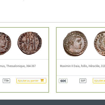
mus, Thessalonique, 364-367
Maximin II Daia, follis, Héraclée, 31
60€
Ajouter au panier
Ajouter 
TTB+
SUP