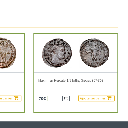
3
Maximien Hercule,1/2 follis, Siscia, 307-308
70€
au panier
Ajouter au panier
TTB