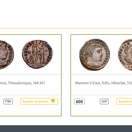
mus, Thessalonique, 364-367
Maximin II Daia, follis, Héraclée, 31
60€
Ajouter au panier
Ajouter 
TTB+
SUP