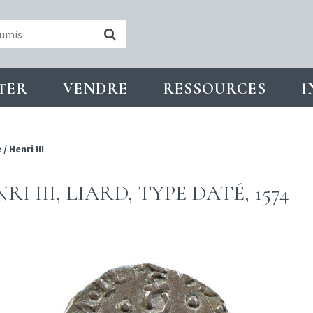
TER
VENDRE
RESSOURCES
I
e
/
Henri III
 III, LIARD, TYPE DATÉ, 1574