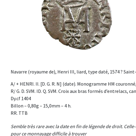
Navarre (royaume de), Henri III, liard, type daté, 1574 ? Saint-
A/ + HENRI. II. [D. G. R. N] (date). Monogramme HM couronné
R/ G. D. SVM. ID. Q. SVM. Croix aux bras formés d’entrelacs, c
Dy.cf 1404
Billon – 0,80g – 15,0mm – 4 h.
RR. TTB
Semble très rare avec la date en fin de légende de droit. Celle-
pour ce monnayage difficile à trouver