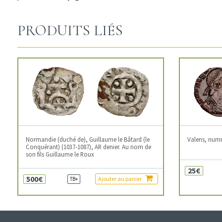
PRODUITS LIÉS
Normandie (duché de), Guillaume le Bâtard (le
Valens, num
Conquérant) (1037-1087), AR denier. Au nom de
son fils Guillaume le Roux
25€
500€
Ajouter au panier
TB+