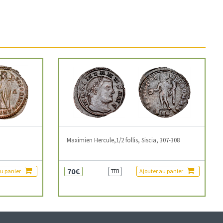
3
Maximien Hercule,1/2 follis, Siscia, 307-308
70€
au panier
Ajouter au panier
TTB