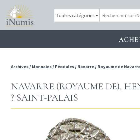
ACHE
Archives
/
Monnaies
/
Féodales
/
Navarre
/
Royaume de Navarr
NAVARRE (ROYAUME DE), HENRI
? SAINT-PALAIS