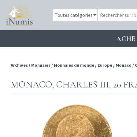
ACHE
Archives
/
Monnaies
/
Monnaies du monde
/
Europe
/
Monaco
/
C
MONACO, CHARLES III, 20 FR