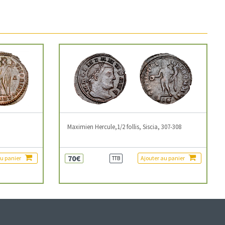
3
Maximien Hercule,1/2 follis, Siscia, 307-308
70€
au panier
Ajouter au panier
TTB