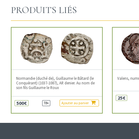
PRODUITS LIÉS
Normandie (duché de), Guillaume le Bâtard (le
Valens, num
Conquérant) (1037-1087), AR denier. Au nom de
son fils Guillaume le Roux
25€
500€
Ajouter au panier
TB+