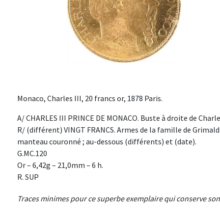
Monaco, Charles III, 20 francs or, 1878 Paris.
A/ CHARLES III PRINCE DE MONACO. Buste à droite de Charles
R/ (différent) VINGT FRANCS. Armes de la famille de Grimald
manteau couronné ; au-dessous (différents) et (date).
G.MC.120
Or – 6,42g – 21,0mm – 6 h.
R. SUP
Traces minimes pour ce superbe exemplaire qui conserve son br