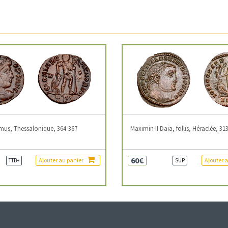
mus, Thessalonique, 364-367
Maximin II Daia, follis, Héraclée, 31
60€
Ajouter au panier
Ajouter 
TTB+
SUP