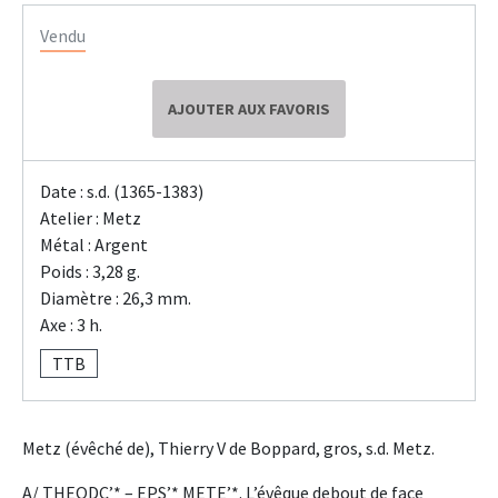
Vendu
AJOUTER AUX FAVORIS
Date : s.d. (1365-1383)
Atelier : Metz
Métal : Argent
Poids : 3,28 g.
Diamètre : 26,3 mm.
Axe : 3 h.
TTB
Metz (évêché de), Thierry V de Boppard, gros, s.d. Metz.
A/ THEODC’* – EPS’* METE’*. L’évêque debout de face