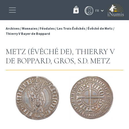
0
Archives
/
Monnaies
/
Féodales
/
Les Trois Évêchés
/
Évêché de Metz
/
Thierry V Bayer de Boppard
METZ (ÉVÊCHÉ DE), THIERRY V
DE BOPPARD, GROS, S.D. METZ