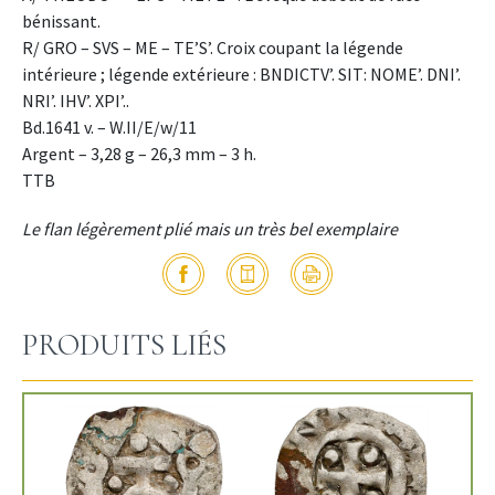
bénissant.
R/ GRO – SVS – ME – TE’S’. Croix coupant la légende
intérieure ; légende extérieure : BNDICTV’. SIT: NOME’. DNI’.
NRI’. IHV’. XPI’..
Bd.1641 v. – W.II/E/w/11
Argent – 3,28 g – 26,3 mm – 3 h.
TTB
Le flan légèrement plié mais un très bel exemplaire
PRODUITS LIÉS