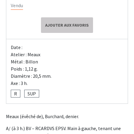
Vendu
AJOUTER AUX FAVORIS
Date :
Atelier : Meaux
Métal : Billon
Poids : 1,12 g.
Diamètre : 20,5 mm.
Axe : 3 h.
R
SUP
Meaux (évêché de), Burchard, denier.
A/ (à 3 h.) BV – RCARDVS EPSV. Main à gauche, tenant une