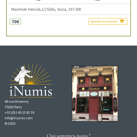
Maximien Hercule,1/2 follis, Siscia, 307-308
70€
Ajouter au panier
46 rue Vivienne,
75002 Paris
+33 (0)1 40 13 83 19
info@inumis.com
© 2026
Qui sommes-nous ?