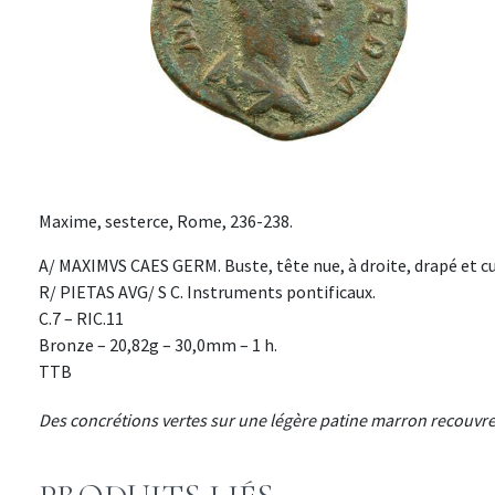
Maxime, sesterce, Rome, 236-238.
A/ MAXIMVS CAES GERM. Buste, tête nue, à droite, drapé et cuir
R/ PIETAS AVG/ S C. Instruments pontificaux.
C.7 – RIC.11
Bronze – 20,82g – 30,0mm – 1 h.
TTB
Des concrétions vertes sur une légère patine marron recouvre