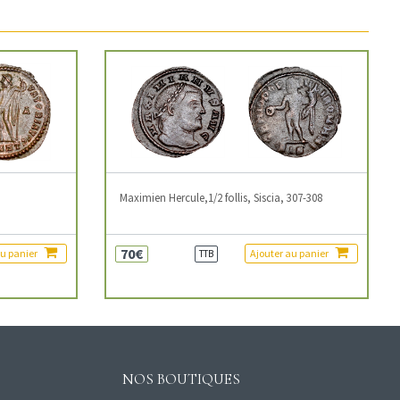
3
Maximien Hercule,1/2 follis, Siscia, 307-308
70€
au panier
Ajouter au panier
TTB
NOS BOUTIQUES