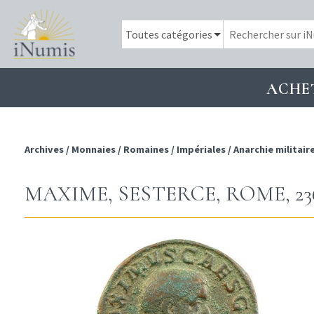
ACHE
Archives
/
Monnaies
/
Romaines
/
Impériales
/
Anarchie militair
MAXIME, SESTERCE, ROME, 236