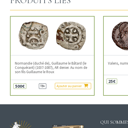
PRODUITS LIÉS
Normandie (duché de), Guillaume le Bâtard (le
Valens, num
Conquérant) (1037-1087), AR denier. Au nom de
son fils Guillaume le Roux
25€
500€
Ajouter au panier
TB+
QUI SOMMES