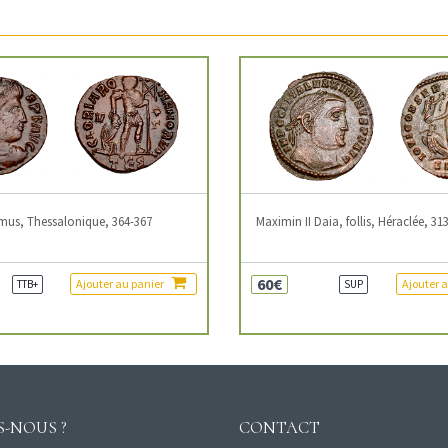
mus, Thessalonique, 364-367
Maximin II Daia, follis, Héraclée, 31
60€
Ajouter au panier
Ajouter 
TTB+
SUP
-NOUS ?
CONTACT