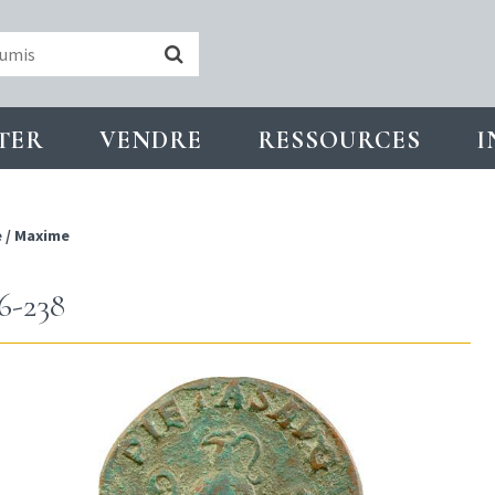
TER
VENDRE
RESSOURCES
I
e
/
Maxime
-238