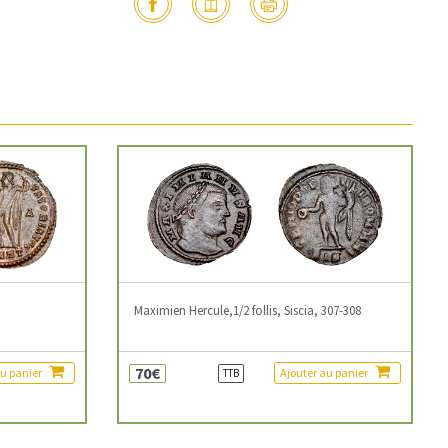
3
Maximien Hercule,1/2 follis, Siscia, 307-308
70€
au panier
Ajouter au panier
TTB