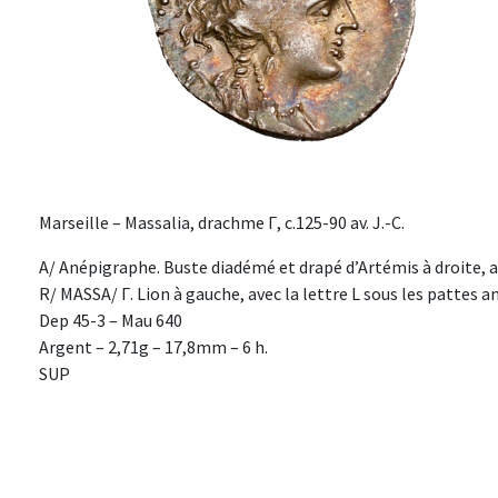
Marseille – Massalia, drachme Γ, c.125-90 av. J.-C.
A/ Anépigraphe. Buste diadémé et drapé d’Artémis à droite, av
R/ MASSA/ Γ. Lion à gauche, avec la lettre L sous les pattes a
Dep 45-3 – Mau 640
Argent – 2,71g – 17,8mm – 6 h.
SUP