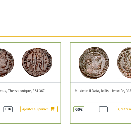
mus, Thessalonique, 364-367
Maximin II Daia, follis, Héraclée, 31
60€
Ajouter au panier
Ajouter 
TTB+
SUP