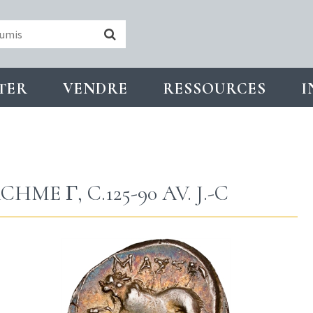
TER
VENDRE
RESSOURCES
I
ME Γ, C.125-90 AV. J.-C