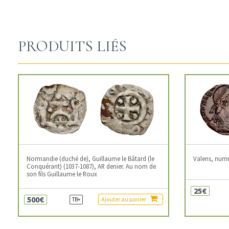
PRODUITS LIÉS
Normandie (duché de), Guillaume le Bâtard (le
Valens, num
Conquérant) (1037-1087), AR denier. Au nom de
son fils Guillaume le Roux
25€
500€
Ajouter au panier
TB+