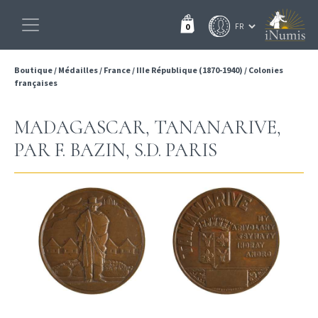
0
Boutique
/
Médailles
/
France
/
IIIe République (1870-1940)
/
Colonies
françaises
MADAGASCAR, TANANARIVE,
PAR F. BAZIN, S.D. PARIS