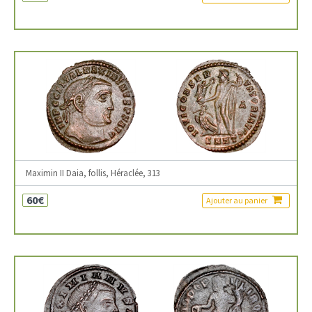
Maximin II Daia, follis, Héraclée, 313
60€
Ajouter au panier