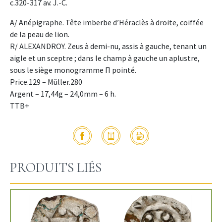
c.320-317 av. J.-C.
A/ Anépigraphe. Tête imberbe d’Héraclès à droite, coiffée
de la peau de lion.
R/ ALEXANDROY. Zeus à demi-nu, assis à gauche, tenant un
aigle et un sceptre ; dans le champ à gauche un aplustre,
sous le siège monogramme Π pointé.
Price.129 – Mûller.280
Argent – 17,44g – 24,0mm – 6 h.
TTB+
PRODUITS LIÉS