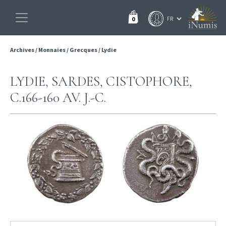
0
Archives
/
Monnaies
/
Grecques
/
Lydie
LYDIE, SARDES, CISTOPHORE,
C.166-160 AV. J.-C.