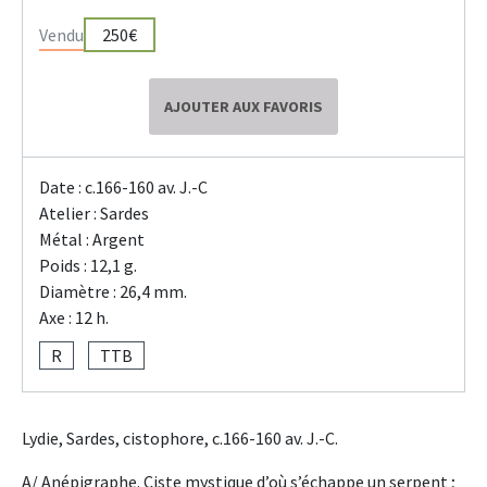
Vendu
250€
AJOUTER AUX FAVORIS
Date : c.166-160 av. J.-C
Atelier : Sardes
Métal : Argent
Poids : 12,1 g.
Diamètre : 26,4 mm.
Axe : 12 h.
R
TTB
Lydie, Sardes, cistophore, c.166-160 av. J.-C.
A/ Anépigraphe. Ciste mystique d’où s’échappe un serpent ;