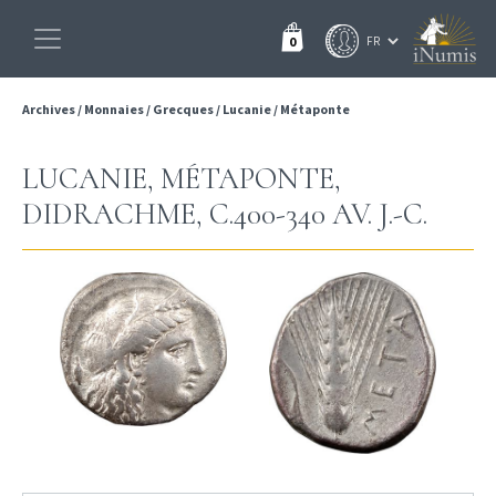
0
Archives
/
Monnaies
/
Grecques
/
Lucanie
/
Métaponte
LUCANIE, MÉTAPONTE,
DIDRACHME, C.400-340 AV. J.-C.