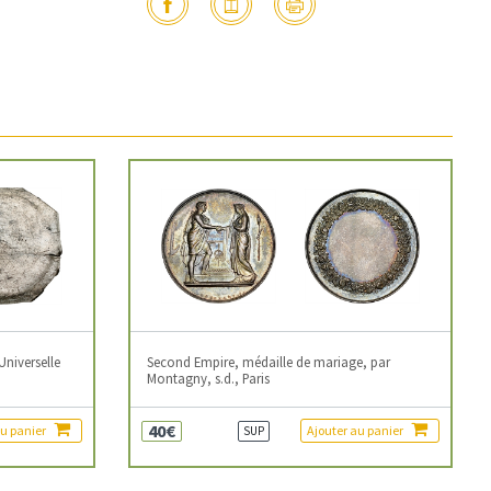
Universelle
Second Empire, médaille de mariage, par
Montagny, s.d., Paris
40€
au panier
Ajouter au panier
SUP