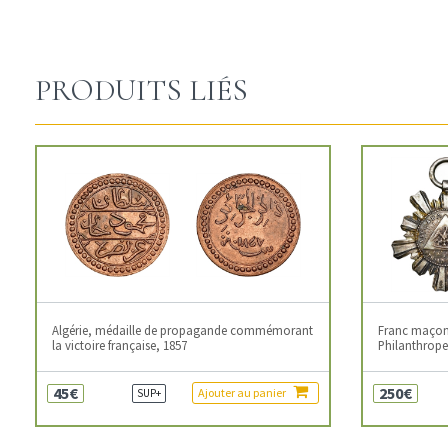
PRODUITS LIÉS
Algérie, médaille de propagande commémorant
Franc maçonn
la victoire française, 1857
Philanthropes
45€
250€
Ajouter au panier
SUP+