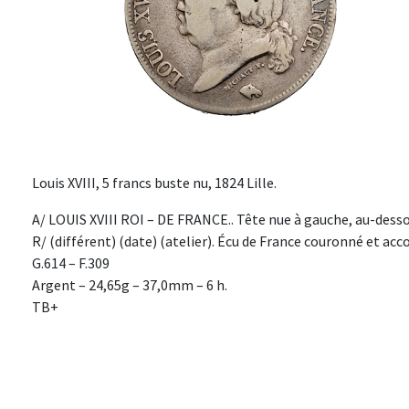
Louis XVIII, 5 francs buste nu, 1824 Lille.
A/ LOUIS XVIII ROI – DE FRANCE.. Tête nue à gauche, au-desso
R/ (différent) (date) (atelier). Écu de France couronné et ac
G.614 – F.309
Argent – 24,65g – 37,0mm – 6 h.
TB+