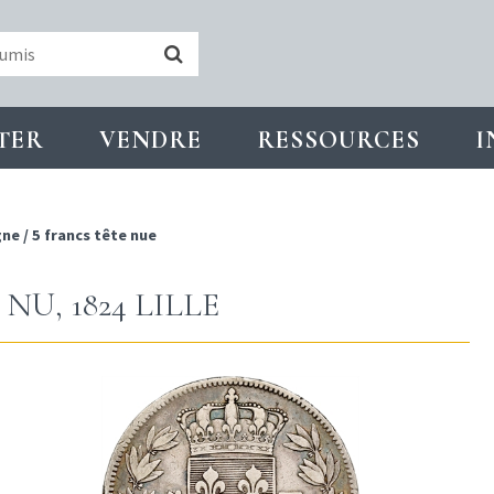
TER
VENDRE
RESSOURCES
I
gne
/
5 francs tête nue
NU, 1824 LILLE