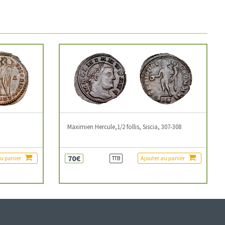
3
Maximien Hercule,1/2 follis, Siscia, 307-308
70€
au panier
Ajouter au panier
TTB