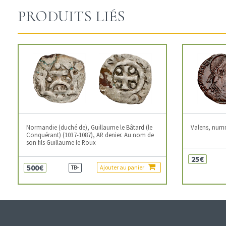
PRODUITS LIÉS
Normandie (duché de), Guillaume le Bâtard (le
Valens, num
Conquérant) (1037-1087), AR denier. Au nom de
son fils Guillaume le Roux
25€
500€
Ajouter au panier
TB+