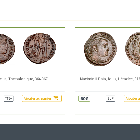
mus, Thessalonique, 364-367
Maximin II Daia, follis, Héraclée, 31
60€
Ajouter au panier
Ajouter 
TTB+
SUP