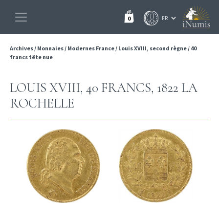
0
Archives
/
Monnaies
/
Modernes France
/
Louis XVIII, second règne
/
40
francs tête nue
LOUIS XVIII, 40 FRANCS, 1822 LA
ROCHELLE