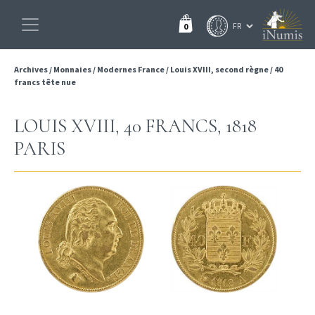
0
Archives
/
Monnaies
/
Modernes France
/
Louis XVIII, second règne
/
40
francs tête nue
LOUIS XVIII, 40 FRANCS, 1818
PARIS