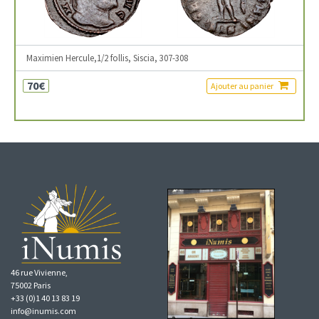
Maximien Hercule,1/2 follis, Siscia, 307-308
70€
Ajouter au panier
46 rue Vivienne,
75002 Paris
+33 (0)1 40 13 83 19
info@inumis.com