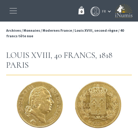
0
Archives
/
Monnaies
/
Modernes France
/
Louis XVIII, second règne
/
40
francs tête nue
LOUIS XVIII, 40 FRANCS, 1818
PARIS