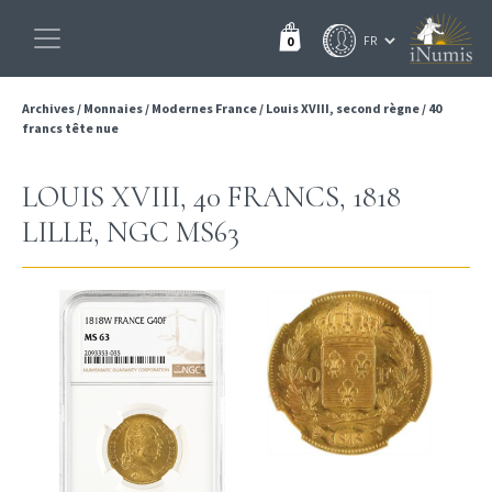
0
Archives
/
Monnaies
/
Modernes France
/
Louis XVIII, second règne
/
40
francs tête nue
LOUIS XVIII, 40 FRANCS, 1818
LILLE, NGC MS63