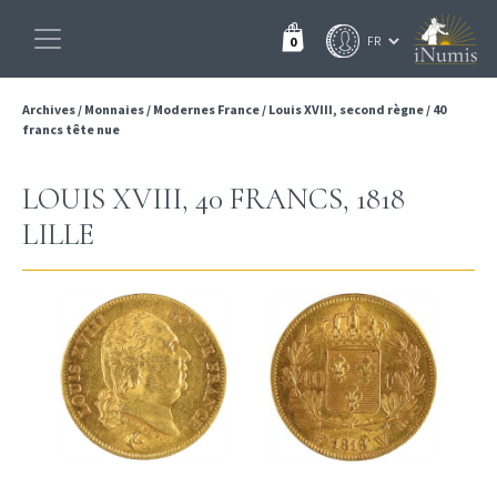
0
Archives
/
Monnaies
/
Modernes France
/
Louis XVIII, second règne
/
40
francs tête nue
LOUIS XVIII, 40 FRANCS, 1818
LILLE