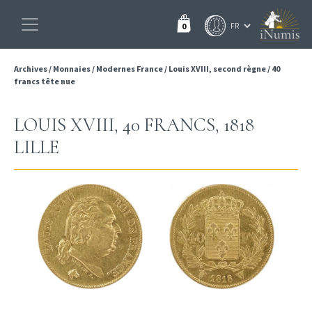
0
Archives
/
Monnaies
/
Modernes France
/
Louis XVIII, second règne
/
40
francs tête nue
LOUIS XVIII, 40 FRANCS, 1818
LILLE