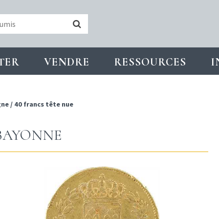
TER
VENDRE
RESSOURCES
I
gne
/
40 francs tête nue
6 BAYONNE