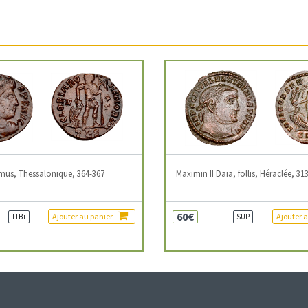
mus, Thessalonique, 364-367
Maximin II Daia, follis, Héraclée, 31
60€
Ajouter au panier
Ajouter 
TTB+
SUP