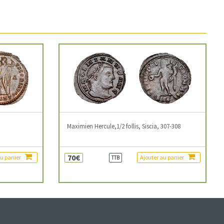
3
Maximien Hercule,1/2 follis, Siscia, 307-308
70€
au panier
Ajouter au panier
TTB