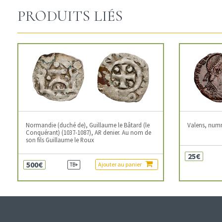
PRODUITS LIÉS
Normandie (duché de), Guillaume le Bâtard (le
Valens, num
Conquérant) (1037-1087), AR denier. Au nom de
son fils Guillaume le Roux
25€
500€
Ajouter au panier
TB+