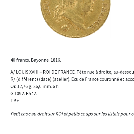
40 francs. Bayonne. 1816.
A/ LOUIS XVIII – ROI DE FRANCE. Tête nue à droite, au-dessou
R/ (différent) (date) (atelier). Écu de France couronné et ac
Or. 12,76 g. 26,0 mm. 6 h.
G.1092. F.542.
TB+.
Petit choc au droit sur ROI et petits coups sur les listels pour 