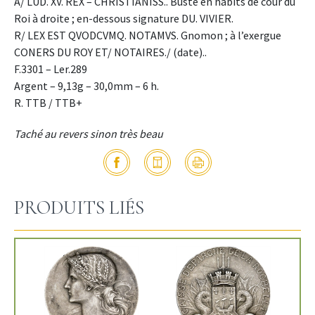
A/ LUD. XV. REX – CHRISTIANISS.. Buste en habits de cour du
Roi à droite ; en-dessous signature DU. VIVIER.
R/ LEX EST QVODCVMQ. NOTAMVS. Gnomon ; à l’exergue
CONERS DU ROY ET/ NOTAIRES./ (date)..
F.3301 – Ler.289
Argent – 9,13g – 30,0mm – 6 h.
R. TTB / TTB+
Taché au revers sinon très beau
PRODUITS LIÉS