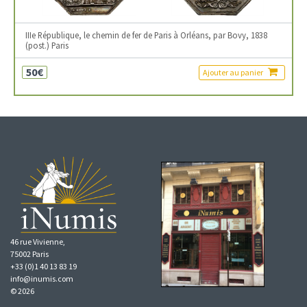
IIIe République, le chemin de fer de Paris à Orléans, par Bovy, 1838
(post.) Paris
50€
Ajouter au panier
46 rue Vivienne,
75002 Paris
+33 (0)1 40 13 83 19
info@inumis.com
© 2026