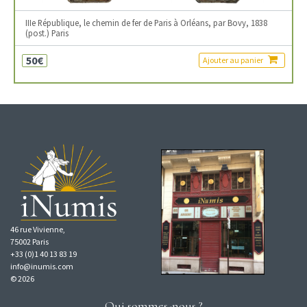
IIIe République, le chemin de fer de Paris à Orléans, par Bovy, 1838
(post.) Paris
50€
Ajouter au panier
46 rue Vivienne,
75002 Paris
+33 (0)1 40 13 83 19
info@inumis.com
© 2026
Qui sommes-nous ?