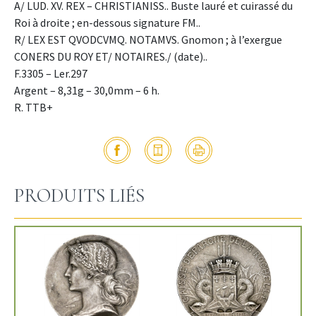
A/ LUD. XV. REX – CHRISTIANISS.. Buste lauré et cuirassé du
Roi à droite ; en-dessous signature FM..
R/ LEX EST QVODCVMQ. NOTAMVS. Gnomon ; à l’exergue
CONERS DU ROY ET/ NOTAIRES./ (date)..
F.3305 – Ler.297
Argent – 8,31g – 30,0mm – 6 h.
R. TTB+
PRODUITS LIÉS