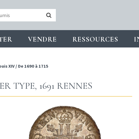
TER
VENDRE
RESSOURCES
I
ouis XIV
/
De 1690 à 1715
1ER TYPE, 1691 RENNES