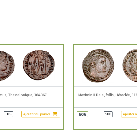
mus, Thessalonique, 364-367
Maximin II Daia, follis, Héraclée, 31
60€
Ajouter au panier
Ajouter 
TTB+
SUP