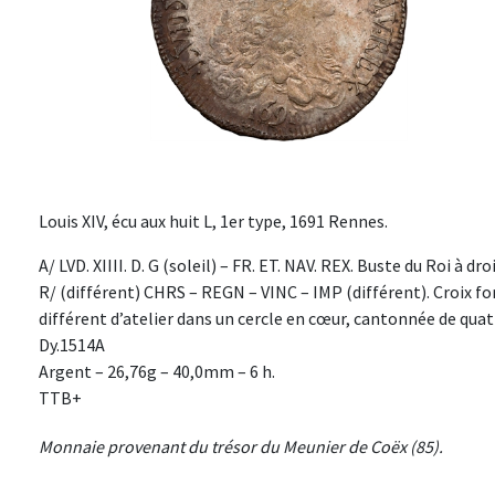
Louis XIV, écu aux huit L, 1er type, 1691 Rennes.
A/ LVD. XIIII. D. G (soleil) – FR. ET. NAV. REX. Buste du Roi à dr
R/ (différent) CHRS – REGN – VINC – IMP (différent). Croix f
différent d’atelier dans un cercle en cœur, cantonnée de quatr
Dy.1514A
Argent – 26,76g – 40,0mm – 6 h.
TTB+
Monnaie provenant du trésor du Meunier de Coëx (85).