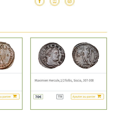
3
Maximien Hercule,1/2 follis, Siscia, 307-308
70€
au panier
Ajouter au panier
TTB