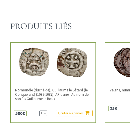
PRODUITS LIÉS
Normandie (duché de), Guillaume le Bâtard (le
Valens, num
Conquérant) (1037-1087), AR denier. Au nom de
son fils Guillaume le Roux
25€
500€
Ajouter au panier
TB+