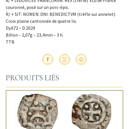
A/ + LVDOVICVS: FRANCORVM: REX (trèfle). Écu de France
couronné, posé sur un porc-épic.
R/ + SIT: NOMEN: DNI: BENEDICTVM (trèfle sur annelet).
Croix plaine cantonnée de quatre lis.
Dy.672 – D.2029
Billon – 2,07g – 23,4mm – 3 h.
TTB
PRODUITS LIÉS