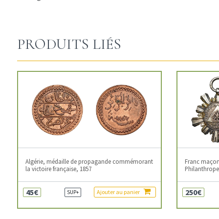
PRODUITS LIÉS
Algérie, médaille de propagande commémorant
Franc maçonn
la victoire française, 1857
Philanthropes
45€
250€
Ajouter au panier
SUP+