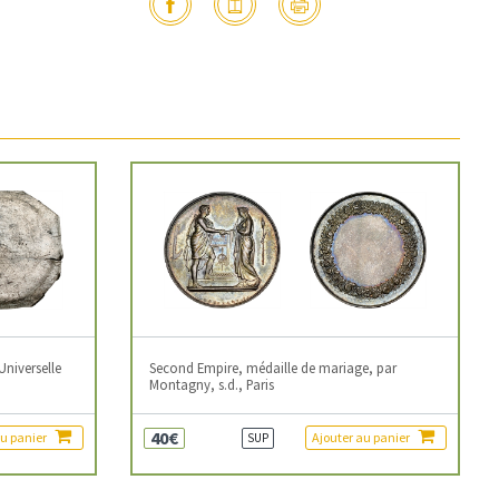
Universelle
Second Empire, médaille de mariage, par
Montagny, s.d., Paris
40€
au panier
Ajouter au panier
SUP