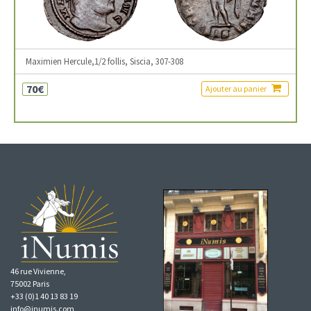
Maximien Hercule,1/2 follis, Siscia, 307-308
70€
Ajouter au panier
46 rue Vivienne,
75002 Paris
+33 (0)1 40 13 83 19
info@inumis.com