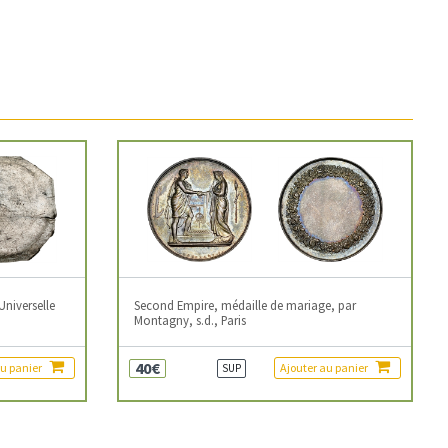
Universelle
Second Empire, médaille de mariage, par
Montagny, s.d., Paris
40€
au panier
Ajouter au panier
SUP