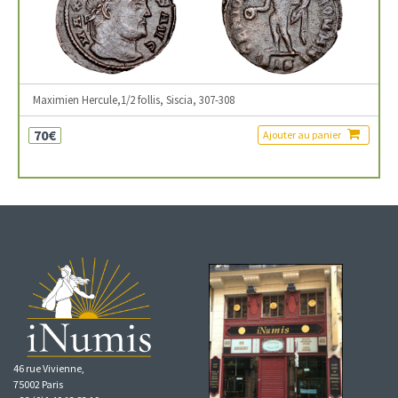
Maximien Hercule,1/2 follis, Siscia, 307-308
70€
Ajouter au panier
46 rue Vivienne,
75002 Paris