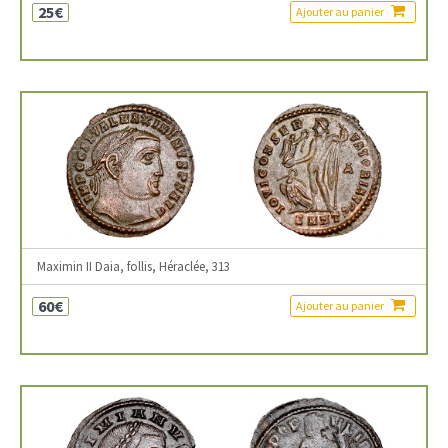
25€
Ajouter au panier
Maximin II Daia, follis, Héraclée, 313
60€
Ajouter au panier