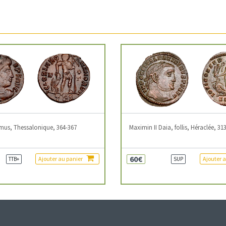
mus, Thessalonique, 364-367
Maximin II Daia, follis, Héraclée, 31
60€
Ajouter au panier
Ajouter 
TTB+
SUP