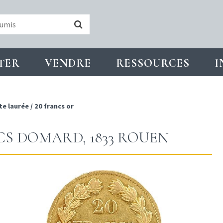
TER
VENDRE
RESSOURCES
I
te laurée
/
20 francs or
NCS DOMARD, 1833 ROUEN