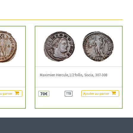
3
Maximien Hercule,1/2 follis, Siscia, 307-308
70€
au panier
Ajouter au panier
TTB