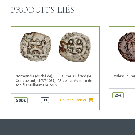
PRODUITS LIÉS
Normandie (duché de), Guillaume le Bâtard (le
Valens, num
Conquérant) (1037-1087), AR denier. Au nom de
son fils Guillaume le Roux
25€
500€
Ajouter au panier
TB+