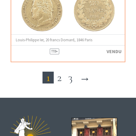
Louis-Philippe Ier, 20 francs Domard, 1846 Paris
VENDU
TTB+
1
2
3
→