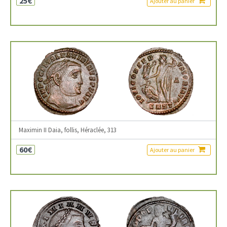
25€
Ajouter au panier
Maximin II Daia, follis, Héraclée, 313
60€
Ajouter au panier