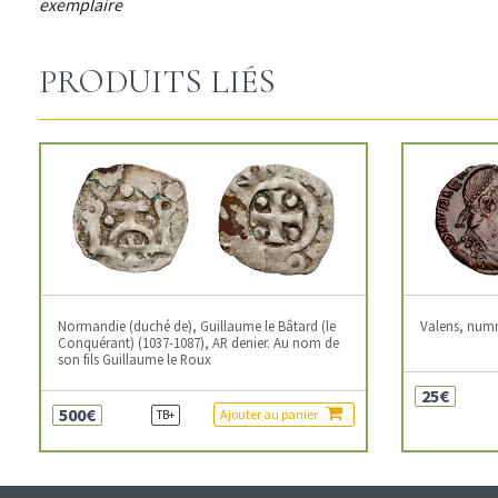
exemplaire
PRODUITS LIÉS
Normandie (duché de), Guillaume le Bâtard (le
Valens, num
Conquérant) (1037-1087), AR denier. Au nom de
son fils Guillaume le Roux
25€
500€
Ajouter au panier
TB+