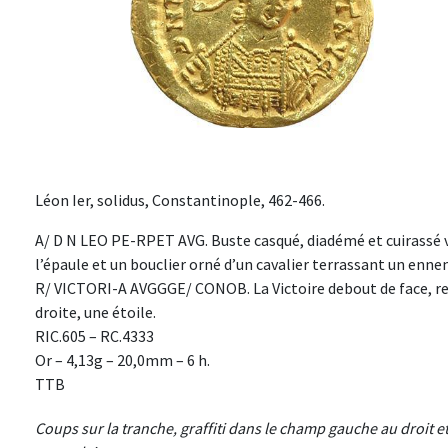
Léon Ier, solidus, Constantinople, 462-466.
A/ D N LEO PE-RPET AVG. Buste casqué, diadémé et cuirassé vu
l’épaule et un bouclier orné d’un cavalier terrassant un enne
R/ VICTORI-A AVGGGE/ CONOB. La Victoire debout de face, reg
droite, une étoile.
RIC.605 – RC.4333
Or – 4,13g – 20,0mm – 6 h.
TTB
Coups sur la tranche, graffiti dans le champ gauche au droit e