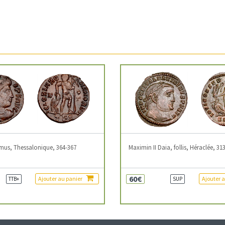
mus, Thessalonique, 364-367
Maximin II Daia, follis, Héraclée, 31
60€
Ajouter au panier
Ajouter 
TTB+
SUP