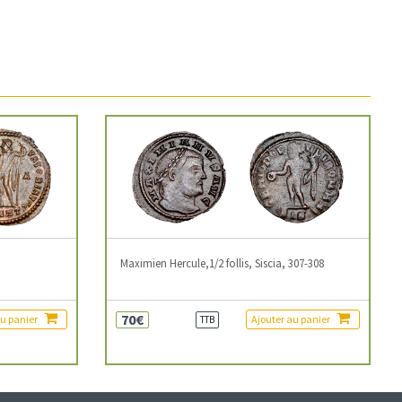
3
Maximien Hercule,1/2 follis, Siscia, 307-308
70€
au panier
Ajouter au panier
TTB