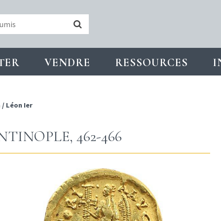
TER
VENDRE
RESSOURCES
I
n
/
Léon Ier
TINOPLE, 462-466