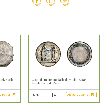
Universelle
Second Empire, médaille de mariage, par
Montagny, s.d., Paris
40€
au panier
Ajouter au panier
SUP