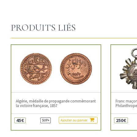
PRODUITS LIÉS
Algérie, médaille de propagande commémorant
Franc maçonn
la victoire française, 1857
Philanthropes
45€
250€
Ajouter au panier
SUP+