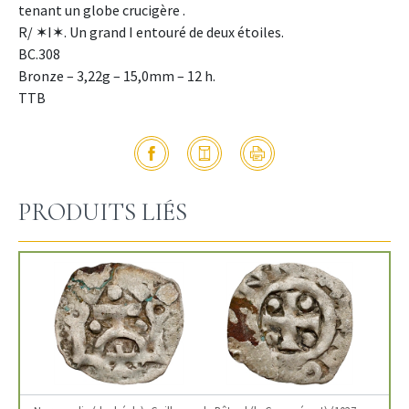
tenant un globe crucigère .
R/ ✶I✶. Un grand I entouré de deux étoiles.
BC.308
Bronze – 3,22g – 15,0mm – 12 h.
TTB
PRODUITS LIÉS