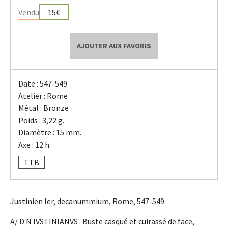
Vendu
15€
AJOUTER AUX FAVORIS
Date : 547-549
Atelier : Rome
Métal : Bronze
Poids : 3,22 g.
Diamètre : 15 mm.
Axe : 12 h.
TTB
Justinien Ier, decanummium, Rome, 547-549.
A/ D N IVSTINIANVS . Buste casqué et cuirassé de face,