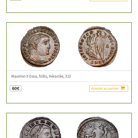
Maximin II Daia, follis, Héraclée, 313
60€
Ajouter au panier