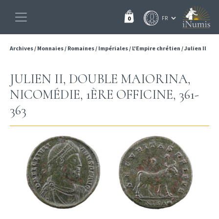
0
Archives
/
Monnaies
/
Romaines
/
Impériales
/
L'Empire chrétien
/
Julien II
JULIEN II, DOUBLE MAIORINA,
NICOMÉDIE, 1ÈRE OFFICINE, 361-
363