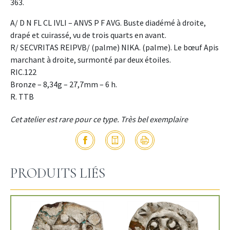
363.
A/ D N FL CL IVLI – ANVS P F AVG. Buste diadémé à droite,
drapé et cuirassé, vu de trois quarts en avant.
R/ SECVRITAS REIPVB/ (palme) NIKA. (palme). Le bœuf Apis
marchant à droite, surmonté par deux étoiles.
RIC.122
Bronze – 8,34g – 27,7mm – 6 h.
R. TTB
Cet atelier est rare pour ce type. Très bel exemplaire
PRODUITS LIÉS