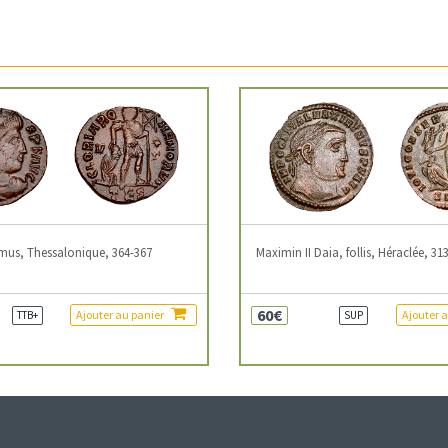
mus, Thessalonique, 364-367
Maximin II Daia, follis, Héraclée, 31
60€
Ajouter au panier
Ajouter 
TTB+
SUP