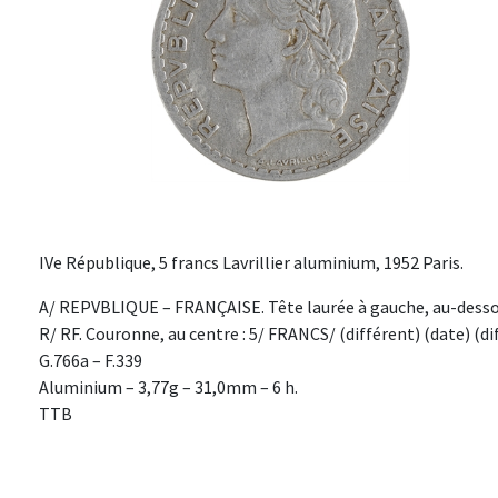
IVe République, 5 francs Lavrillier aluminium, 1952 Paris.
A/ REPVBLIQUE – FRANÇAISE. Tête laurée à gauche, au-desso
R/ RF. Couronne, au centre : 5/ FRANCS/ (différent) (date) (dif
G.766a – F.339
Aluminium – 3,77g – 31,0mm – 6 h.
TTB