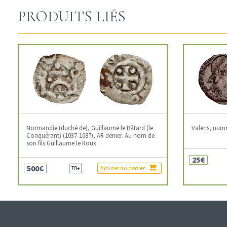
PRODUITS LIÉS
Normandie (duché de), Guillaume le Bâtard (le
Valens, num
Conquérant) (1037-1087), AR denier. Au nom de
son fils Guillaume le Roux
25€
500€
Ajouter au panier
TB+