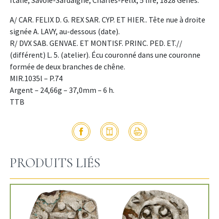
A/ CAR. FELIX D. G. REX SAR. CYP. ET HIER.. Tête nue à droite
signée A. LAVY, au-dessous (date).
R/ DVX SAB. GENVAE. ET MONTISF. PRINC. PED. ET.//
(différent) L. 5. (atelier). Écu couronné dans une couronne
formée de deux branches de chêne.
MIR.1035l – P.74
Argent – 24,66g – 37,0mm – 6 h.
TTB
PRODUITS LIÉS