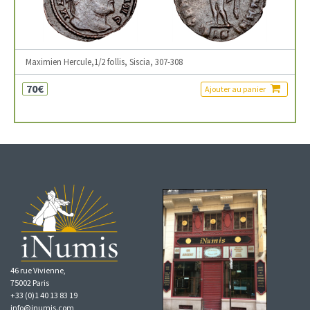
Maximien Hercule,1/2 follis, Siscia, 307-308
70€
Ajouter au panier
46 rue Vivienne,
75002 Paris
+33 (0)1 40 13 83 19
info@inumis.com