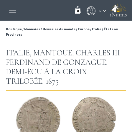
0
Boutique
/
Monnaies
/
Monnaies du monde
/
Europe
/
Italie
/
États ou
Provinces
ITALIE, MANTOUE, CHARLES III
FERDINAND DE GONZAGUE,
DEMI-ÉCU À LA CROIX
TRILOBÉE, 1675