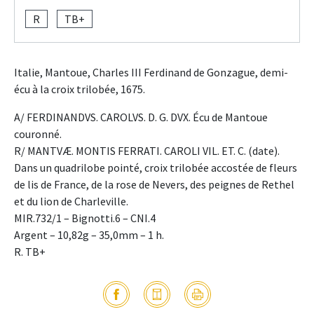
R
TB+
Italie, Mantoue, Charles III Ferdinand de Gonzague, demi-
écu à la croix trilobée, 1675.
A/ FERDINANDVS. CAROLVS. D. G. DVX. Écu de Mantoue
couronné.
R/ MANTVÆ. MONTIS FERRATI. CAROLI VIL. ET. C. (date).
Dans un quadrilobe pointé, croix trilobée accostée de fleurs
de lis de France, de la rose de Nevers, des peignes de Rethel
et du lion de Charleville.
MIR.732/1 – Bignotti.6 – CNI.4
Argent – 10,82g – 35,0mm – 1 h.
R. TB+