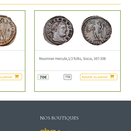
3
Maximien Hercule,1/2 follis, Siscia, 307-308
70€
au panier
Ajouter au panier
TTB
NOS BOUTIQUES