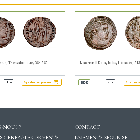
mus, Thessalonique, 364-367
Maximin II Daia, follis, Héraclée, 31
60€
Ajouter au panier
Ajouter 
TTB+
SUP
-NOUS ?
CONTACT
S GÉNÉRALES DE VENTE
PAIEMENTS SÉCURISÉ