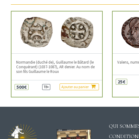
Normandie (duché de), Guillaume le Bâtard (le
Valens, num
Conquérant) (1037-1087), AR denier. Au nom de
son fils Guillaume le Roux
25€
500€
Ajouter au panier
TB+
QUI SOMMES
CONDITION