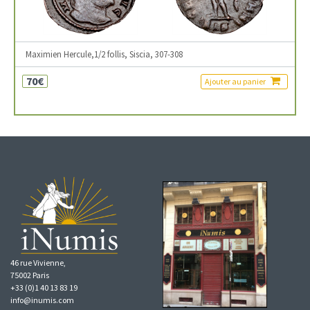
Maximien Hercule,1/2 follis, Siscia, 307-308
70€
Ajouter au panier
46 rue Vivienne,
75002 Paris
+33 (0)1 40 13 83 19
info@inumis.com