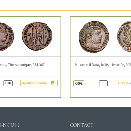
mus, Thessalonique, 364-367
Maximin II Daia, follis, Héraclée, 31
60€
Ajouter au panier
Ajouter 
TTB+
SUP
-NOUS ?
CONTACT