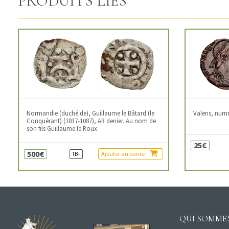
PRODUITS LIÉS
Normandie (duché de), Guillaume le Bâtard (le
Valens, num
Conquérant) (1037-1087), AR denier. Au nom de
son fils Guillaume le Roux
25€
500€
Ajouter au panier
TB+
QUI SOMMES