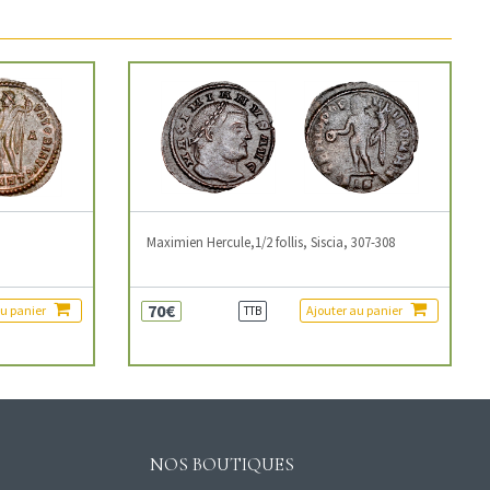
3
Maximien Hercule,1/2 follis, Siscia, 307-308
70€
au panier
Ajouter au panier
TTB
NOS BOUTIQUES