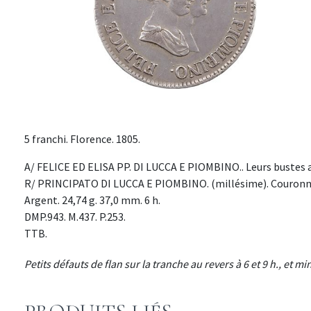
5 franchi. Florence. 1805.
A/ FELICE ED ELISA PP. DI LUCCA E PIOMBINO.. Leurs bustes a
R/ PRINCIPATO DI LUCCA E PIOMBINO. (millésime). Couronne
Argent. 24,74 g. 37,0 mm. 6 h.
DMP.943. M.437. P.253.
TTB.
Petits défauts de flan sur la tranche au revers à 6 et 9 h., et m