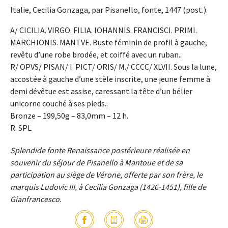
Italie, Cecilia Gonzaga, par Pisanello, fonte, 1447 (post.).
A/ CICILIA. VIRGO. FILIA. IOHANNIS. FRANCISCI. PRIMI.
MARCHIONIS. MANTVE. Buste féminin de profil à gauche,
revêtu d’une robe brodée, et coiffé avec un ruban..
R/ OPVS/ PISAN/ I. PICT/ ORIS/ M./ CCCC/ XLVII. Sous la lune,
accostée à gauche d’une stèle inscrite, une jeune femme à
demi dévêtue est assise, caressant la tête d’un bélier
unicorne couché à ses pieds..
Bronze – 199,50g – 83,0mm – 12 h.
R. SPL
Splendide fonte Renaissance postérieure réalisée en
souvenir du séjour de Pisanello à Mantoue et de sa
participation au siège de Vérone, offerte par son frère, le
marquis Ludovic III, à Cecilia Gonzaga (1426-1451), fille de
Gianfrancesco.