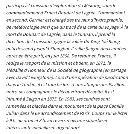
participa à la mission d'exploration du Mékong, sous le
commandement d'Ernest Doudart de Lagrée. Commandant
en second, Garnier est chargé des travaux d'hydrographie,
de météorologie ainsi que du tracé de la carte du voyage. À la
mort de Doudart de Lagrée, dans le Yunnan, il prend la
direction de la mission, gagne la vallée du Yang Tsé Kiang
qu'il descend jusqu'à Shanghai. Il rallie Saigon deux années
après en être parti, en juin 1868. De retour en France, il
rédige le rapport de la mission et obtient, en 1871, la
Médaille d'Honneur de la Société de géographie (en partage
avec David Livingstone). Lors d'une opération de pacification
dans le Tonkin, il est touché lors d'une attaque des Pavillons
noirs, ses compagnons le découvriront décapité. Il est
inhumé à Saigon en 1875. En 1983, ses cendres sont
ramenées et placées dans le monument de la place Camille
Julian dans le 6e arrondissement de Paris. Coups sur le listel
à 9 h. au droit et 8 h. au revers mais une superbe et
intéressante médaille en argent doré