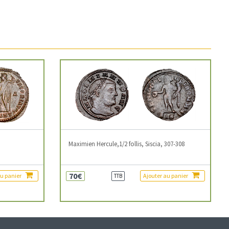
3
Maximien Hercule,1/2 follis, Siscia, 307-308
70€
au panier
Ajouter au panier
TTB