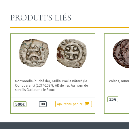
PRODUITS LIÉS
Normandie (duché de), Guillaume le Bâtard (le
Valens, num
Conquérant) (1037-1087), AR denier. Au nom de
son fils Guillaume le Roux
25€
500€
Ajouter au panier
TB+