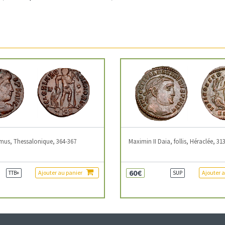
mus, Thessalonique, 364-367
Maximin II Daia, follis, Héraclée, 31
60€
Ajouter au panier
Ajouter 
TTB+
SUP