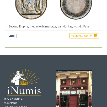
Second Empire, médaille de mariage, par Montagny, s.d., Paris
40€
Ajouter au panier
46 rue Vivienne,
75002 Paris