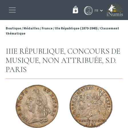
0
Boutique
/
Médailles
/
France
/
IIIe République (1870-1940)
/
Classement
thématique
IIIE RÉPUBLIQUE, CONCOURS DE
MUSIQUE, NON ATTRIBUÉE, S.D.
PARIS