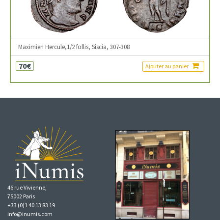
Maximien Hercule,1/2 follis, Siscia, 307-308
70€
Ajouter au panier
46 rue Vivienne,
75002 Paris
+33 (0)1 40 13 83 19
info@inumis.com