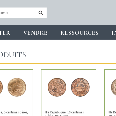
TER
VENDRE
RESSOURCES
I
ODUITS
ue, 5 centimes Cérès,
IIIe République, 10 centimes
IIIe 
Cérès, 1884 Paris
1887 