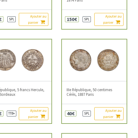
Ajouter au
Ajouter au
€
150€
SPL
SPL
panier
panier
République, 5 francs Hercule,
IIIe République, 50 centimes
 Bordeaux
Cérès, 1887 Paris
Ajouter au
Ajouter au
€
40€
TTB+
SPL
panier
panier