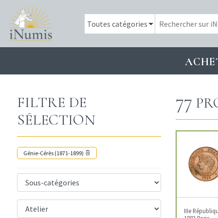
ACHE
77
FILTRE DE
PR
SÉLECTION
Génie-Cérès (1871-1899)
IIIe Républiq
1883 Paris