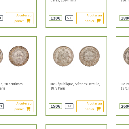
Ajouter au
Ajouter au
130€
180
L
SPL
panier
panier
ue, 50 centimes
IIIe République, 5 francs Hercule,
IIIe 
aris
1872 Paris
1871
Ajouter au
Ajouter au
150€
260
P+
SUP
panier
panier