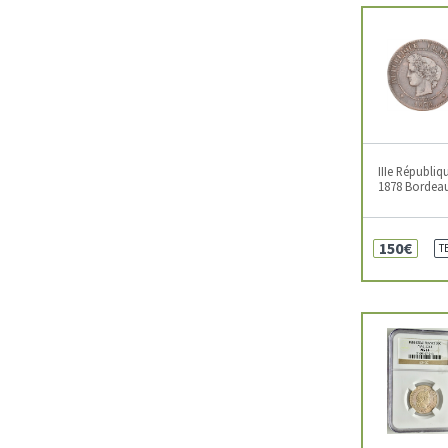
IIIe Républiq
1878 Bordea
150€
T