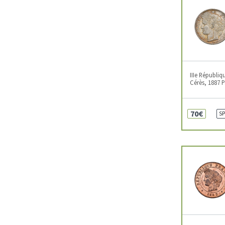
IIIe Républiq
Cérès, 1887 P
70€
SP