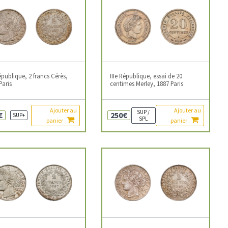
République, 2 francs Cérès,
IIIe République, essai de 20
Paris
centimes Merley, 1887 Paris
Ajouter au
Ajouter au
SUP /
€
250€
SUP+
SPL
panier
panier