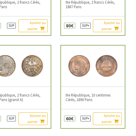
République, 2 francs Cérès,
IIIe République, 2 francs Cérès,
Paris
1887 Paris
Ajouter au
Ajouter au
80€
SUP
SUP+
panier
panier
République, 2 francs Cérès,
IIIe République, 10 centimes
Paris (grand A)
Cérès, 1890 Paris
Ajouter au
Ajouter au
60€
SUP
SUP+
panier
panier