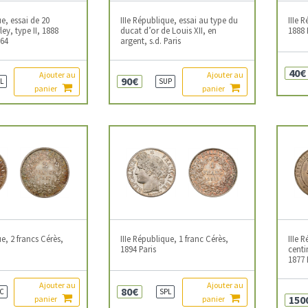
ue, essai de 20
IIIe République, essai au type du
IIIe 
ey, type II, 1888
ducat d’or de Louis XII, en
1888 
S64
argent, s.d. Paris
40€
Ajouter au
Ajouter au
90€
L
SUP
panier
panier
ue, 2 francs Cérès,
IIIe République, 1 franc Cérès,
IIIe 
1894 Paris
centi
1877
Ajouter au
Ajouter au
80€
C
SPL
150
panier
panier