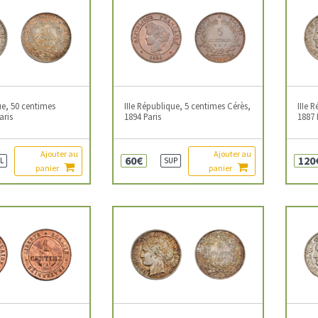
ue, 50 centimes
IIIe République, 5 centimes Cérès,
IIIe 
aris
1894 Paris
1887 
Ajouter au
Ajouter au
60€
120
L
SUP
panier
panier