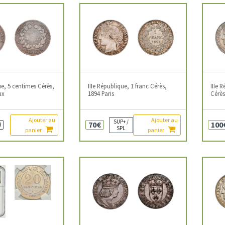
ue, 5 centimes Cérès,
IIIe République, 1 franc Cérès,
IIIe 
ux
1894 Paris
Cérès
Ajouter au
Ajouter au
SUP+ /
70€
100
B
SPL
panier
panier