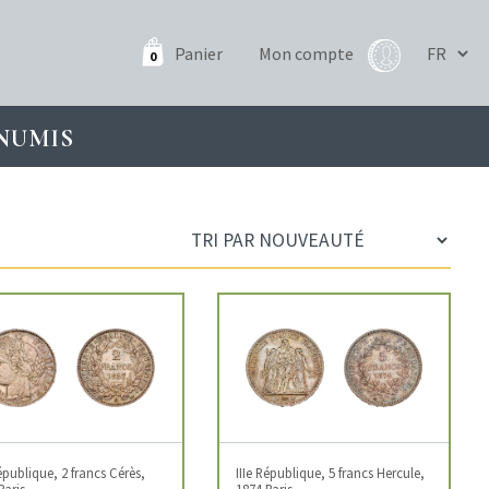
Panier
Mon compte
0
NUMIS
République, 2 francs Cérès,
IIIe République, 5 francs Hercule,
Paris
1874 Paris