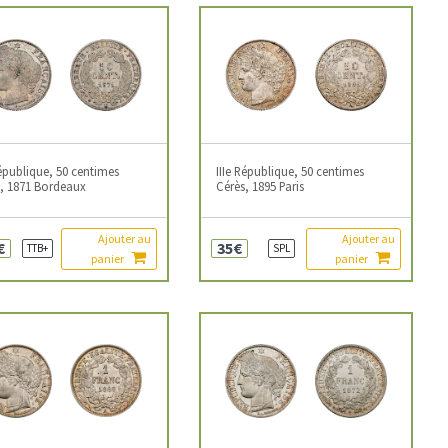
République, 50 centimes
IIIe République, 50 centimes
, 1871 Bordeaux
Cérès, 1895 Paris
Ajouter au
Ajouter au
€
35€
TTB+
SPL
panier
panier