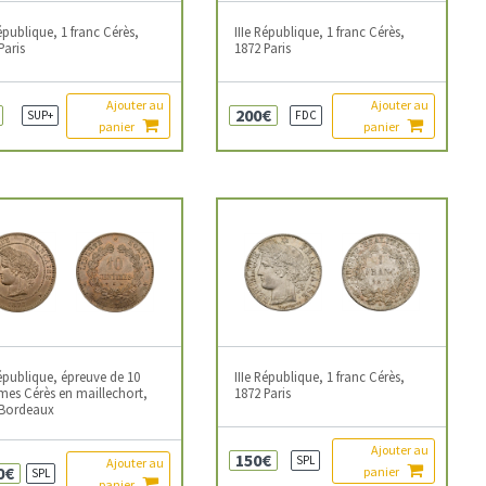
République, 1 franc Cérès,
IIIe République, 1 franc Cérès,
Paris
1872 Paris
Ajouter au
Ajouter au
200€
SUP+
FDC
panier
panier
République, épreuve de 10
IIIe République, 1 franc Cérès,
mes Cérès en maillechort,
1872 Paris
 Bordeaux
Ajouter au
150€
SPL
Ajouter au
0€
panier
SPL
panier