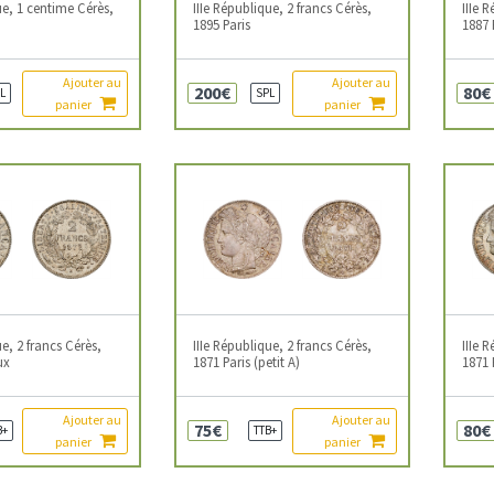
ue, 1 centime Cérès,
IIIe République, 2 francs Cérès,
IIIe 
1895 Paris
1887 
Ajouter au
Ajouter au
200€
80€
L
SPL
panier
panier
ue, 2 francs Cérès,
IIIe République, 2 francs Cérès,
IIIe 
ux
1871 Paris (petit A)
1871 
Ajouter au
Ajouter au
75€
80€
B+
TTB+
panier
panier