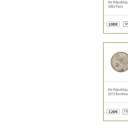
IIIe Républiq
1882 Paris
100€
SP
IIIe Républiq
1872 Bordea
120€
TT