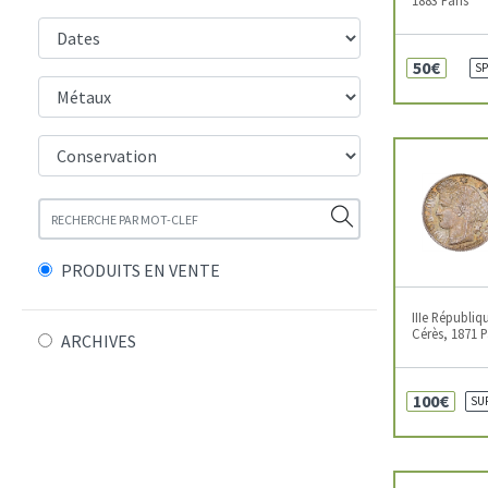
50€
SP
PRODUITS EN VENTE
IIIe Républiq
Cérès, 1871 P
ARCHIVES
100€
SU