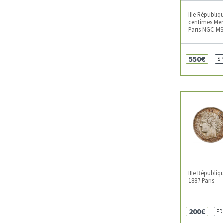
IIIe Républiq
centimes Merl
Paris NGC M
550€
SP
IIIe Républiq
1887 Paris
200€
FD