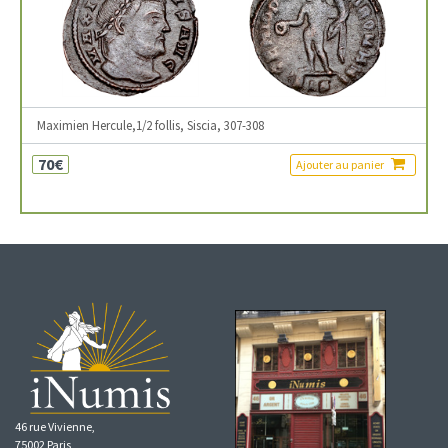
Maximien Hercule,1/2 follis, Siscia, 307-308
70€
Ajouter au panier
46 rue Vivienne,
75002 Paris