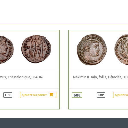
mus, Thessalonique, 364-367
Maximin II Daia, follis, Héraclée, 31
60€
Ajouter au panier
Ajouter 
TTB+
SUP