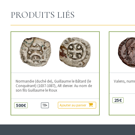
PRODUITS LIÉS
Normandie (duché de), Guillaume le Bâtard (le
Valens, num
Conquérant) (1037-1087), AR denier. Au nom de
son fils Guillaume le Roux
25€
500€
Ajouter au panier
TB+