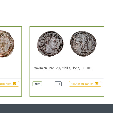
3
Maximien Hercule,1/2 follis, Siscia, 307-308
70€
au panier
Ajouter au panier
TTB