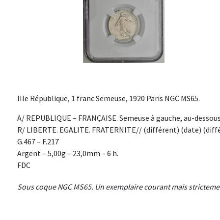
IIIe République, 1 franc Semeuse, 1920 Paris NGC MS65.
A/ REPUBLIQUE – FRANÇAISE. Semeuse à gauche, au-dessous 
R/ LIBERTE. EGALITE. FRATERNITE// (différent) (date) (différ
G.467 – F.217
Argent – 5,00g – 23,0mm – 6 h.
FDC
Sous coque NGC MS65. Un exemplaire courant mais strictement