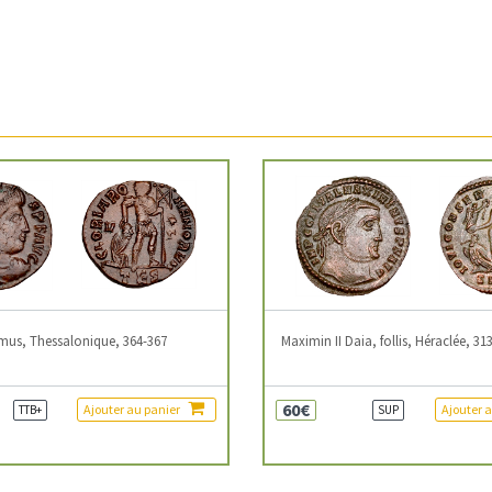
mus, Thessalonique, 364-367
Maximin II Daia, follis, Héraclée, 31
60€
Ajouter au panier
Ajouter 
TTB+
SUP