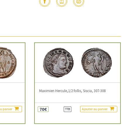
3
Maximien Hercule,1/2 follis, Siscia, 307-308
70€
au panier
Ajouter au panier
TTB