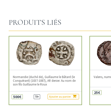
PRODUITS LIÉS
Normandie (duché de), Guillaume le Bâtard (le
Valens, num
Conquérant) (1037-1087), AR denier. Au nom de
son fils Guillaume le Roux
25€
500€
Ajouter au panier
TB+